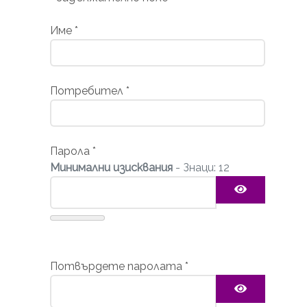
Име
*
Потребител
*
Парола
*
Минимални изисквания
- Знаци: 12
Покажи п
Потвърдете паролата
*
Покажи п