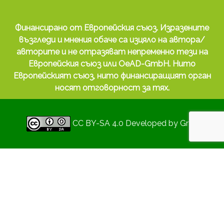
Финансирано от Европейския съюз. Изразените
възгледи и мнения обаче са изцяло на автора/
авторите и не отразяват непременно тези на
Европейския съюз или OeAD-GmbH. Нито
Европейският съюз, нито финансиращият орган
носят отговорност за тях.
CC BY-SA 4.0
Developed by
Gryd