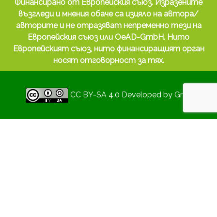
Финансирано от Европейския съюз. Изразените
възгледи и мнения обаче са изцяло на автора/
авторите и не отразяват непременно тези на
Европейския съюз или OeAD-GmbH. Нито
Европейският съюз, нито финансиращият орган
носят отговорност за тях.
CC BY-SA 4.0
Developed by
Gryd