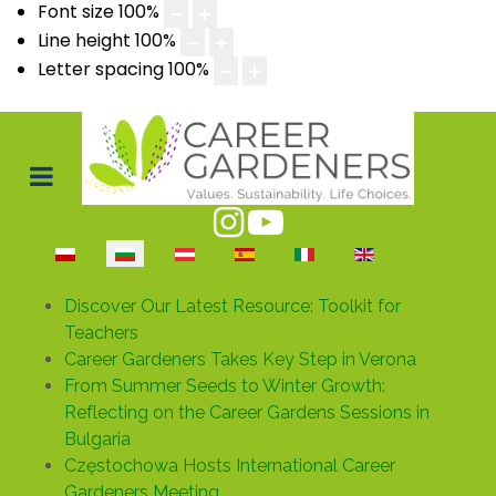
Font size
100
%
Line height
100
%
Letter spacing
100
%
Изберете език
Discover Our Latest Resource: Toolkit for
Teachers
Career Gardeners Takes Key Step in Verona
From Summer Seeds to Winter Growth:
Reflecting on the Career Gardens Sessions in
Bulgaria
Częstochowa Hosts International Career
Gardeners Meeting