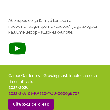
Абонирай се за Ю туб канала на
проекта"Градинари на кариери", за да гледаш
нашите информационни клипове.
Career Gardeners - Growing sustainable careers in
times of crisis
2023-2026
2022-2-AT01-KA220-YOU-000098703
Свържи се с нас