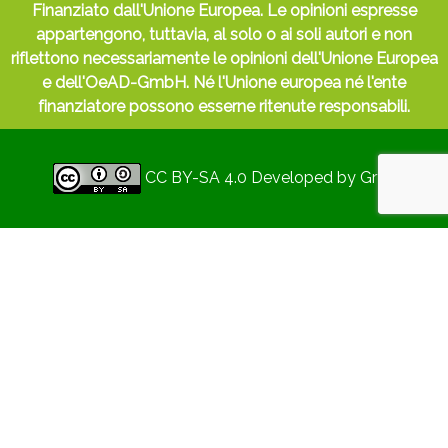
Finanziato dall'Unione Europea. Le opinioni espresse
appartengono, tuttavia, al solo o ai soli autori e non
riflettono necessariamente le opinioni dell'Unione Europea
e dell'OeAD-GmbH. Né l'Unione europea né l'ente
finanziatore possono esserne ritenute responsabili.
CC BY-SA 4.0
Developed by
Gryd