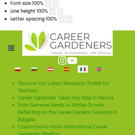
Font size
100
%
Line height
100
%
Letter spacing
100
%
Seleziona la tua lingua
Discover Our Latest Resource: Toolkit for
Teachers
Career Gardeners Takes Key Step in Verona
From Summer Seeds to Winter Growth:
Reflecting on the Career Gardens Sessions in
Bulgaria
Częstochowa Hosts International Career
Gardeners Meeting