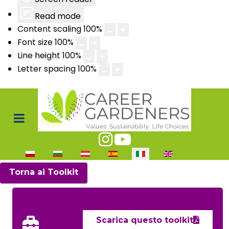
Read mode
Content scaling
100
%
Font size
100
%
Line height
100
%
Letter spacing
100
%
Seleziona la tua lingua
Torna ai Toolkit
Scarica questo toolkit