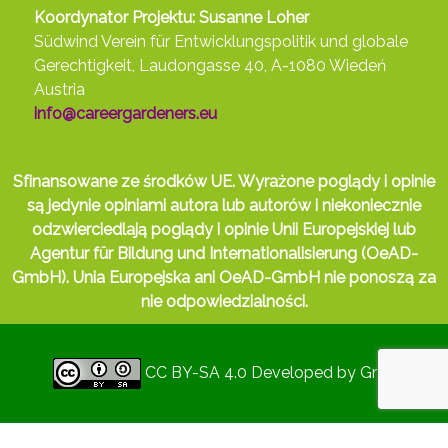
Koordynator Projektu: Susanne Loher
Südwind Verein für Entwicklungspolitik und globale
Gerechtigkeit, Laudongasse 40, A-1080 Wiedeń
Austria
info@careergardeners.eu
Sfinansowane ze środków UE. Wyrażone poglądy i opinie
są jedynie opiniami autora lub autorów i niekoniecznie
odzwierciedlają poglądy i opinie Unii Europejskiej lub
Agentur für Bildung und Internationalisierung (OeAD-
GmbH). Unia Europejska ani OeAD-GmbH nie ponoszą za
nie odpowiedzialności.
CC BY-SA 4.0
Developed by
Gryd