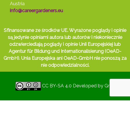
Austria
info@careergardeners.eu
Sfinansowane ze środków UE. Wyrażone poglądy i opinie
są jedynie opiniami autora lub autorów i niekoniecznie
odzwierciedlają poglądy i opinie Unii Europejskiej lub
Agentur für Bildung und Internationalisierung (OeAD-
GmbH). Unia Europejska ani OeAD-GmbH nie ponoszą za
nie odpowiedzialności.
CC BY-SA 4.0
Developed by
Gryd