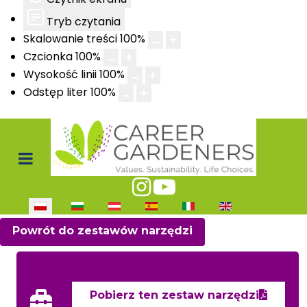
Tryb czytania
Skalowanie treści
100
%
Czcionka
100
%
Wysokość linii
100
%
Odstęp liter
100
%
Wybierz swój język
Powrót do zestawów narzędzi
Pobierz ten zestaw narzędzi