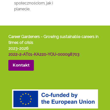
społecznościom, jak i
planecie.
Career Gardeners - Growing sustainable careers in
times of crisis
2023-2026
2022-2-AT01-KA220-YOU-000098703
Kontakt