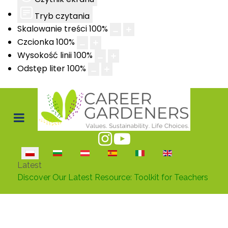
Tryb czytania
Skalowanie treści
100
%
Czcionka
100
%
Wysokość linii
100
%
Odstęp liter
100
%
Wybierz swój język
Latest
Discover Our Latest Resource: Toolkit for Teachers