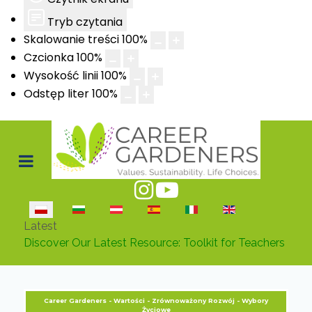
Tryb czytania
Skalowanie treści
100
%
Czcionka
100
%
Wysokość linii
100
%
Odstęp liter
100
%
Wybierz swój język
Latest
Discover Our Latest Resource: Toolkit for Teachers
Career Gardeners - Wartości - Zrównoważony Rozwój - Wybory
Życiowe