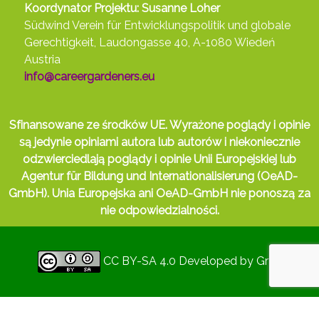
Koordynator Projektu: Susanne Loher
Südwind Verein für Entwicklungspolitik und globale
Gerechtigkeit, Laudongasse 40, A-1080 Wiedeń
Austria
info@careergardeners.eu
Sfinansowane ze środków UE. Wyrażone poglądy i opinie
są jedynie opiniami autora lub autorów i niekoniecznie
odzwierciedlają poglądy i opinie Unii Europejskiej lub
Agentur für Bildung und Internationalisierung (OeAD-
GmbH). Unia Europejska ani OeAD-GmbH nie ponoszą za
nie odpowiedzialności.
CC BY-SA 4.0
Developed by
Gryd