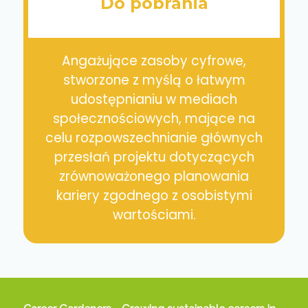
Do pobrania
Angażujące zasoby cyfrowe,
stworzone z myślą o łatwym
udostępnianiu w mediach
społecznościowych, mające na
celu rozpowszechnianie głównych
przesłań projektu dotyczących
zrównoważonego planowania
kariery zgodnego z osobistymi
wartościami.