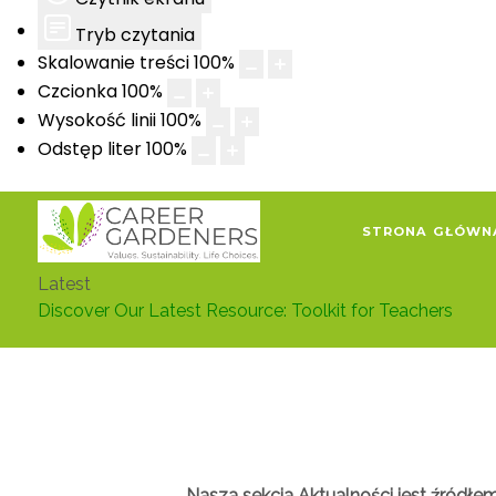
Tryb czytania
Skalowanie treści
100
%
Czcionka
100
%
Wysokość linii
100
%
Odstęp liter
100
%
STRONA GŁÓWN
Latest
Discover Our Latest Resource: Toolkit for Teachers
Nasza sekcja Aktualności jest źródłem