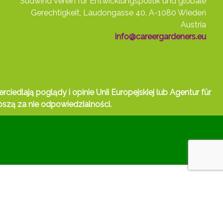
Südwind Verein für Entwicklungspolitik und globale
Gerechtigkeit, Laudongasse 40, A-1080 Wiedeń
Austria
info@careergardeners.eu
iedlają poglądy i opinie Unii Europejskiej lub Agentur für
szą za nie odpowiedzialności.