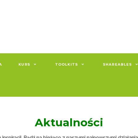
A
KURS
TOOLKITS
SHAREABLES
Aktualności
 inspiracji. Bądź na bieżąco z naszymi najnowszymi działani