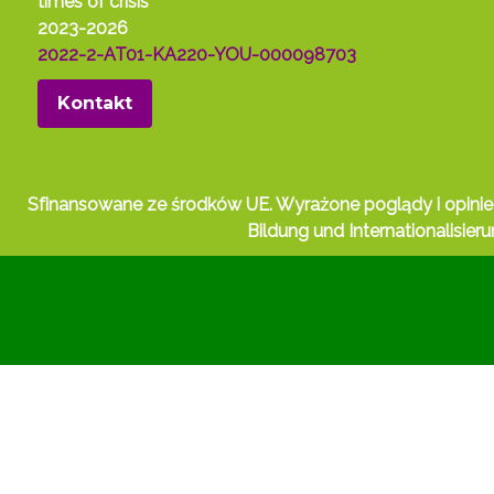
times of crisis
2023-2026
2022-2-AT01-KA220-YOU-000098703
Kontakt
Sfinansowane ze środków UE. Wyrażone poglądy i opinie są 
Bildung und Internationalisi