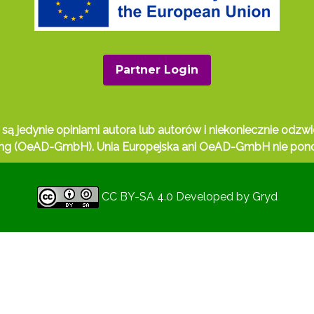
Partner Login
jedynie opiniami autora lub autorów i niekoniecznie odzwierc
erung (OeAD-GmbH). Unia Europejska ani OeAD-GmbH nie pono
CC BY-SA 4.0
Developed by
Gryd