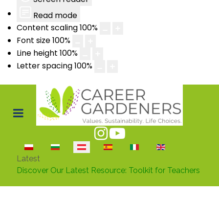
Read mode
Content scaling
100
%
Font size
100
%
Line height
100
%
Letter spacing
100
%
Sprache auswählen
Latest
Discover Our Latest Resource: Toolkit for Teachers