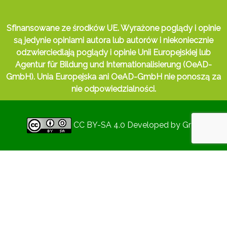
Sfinansowane ze środków UE. Wyrażone poglądy i opinie
są jedynie opiniami autora lub autorów i niekoniecznie
odzwierciedlają poglądy i opinie Unii Europejskiej lub
Agentur für Bildung und Internationalisierung (OeAD-
GmbH). Unia Europejska ani OeAD-GmbH nie ponoszą za
nie odpowiedzialności.
CC BY-SA 4.0
Developed by
Gryd