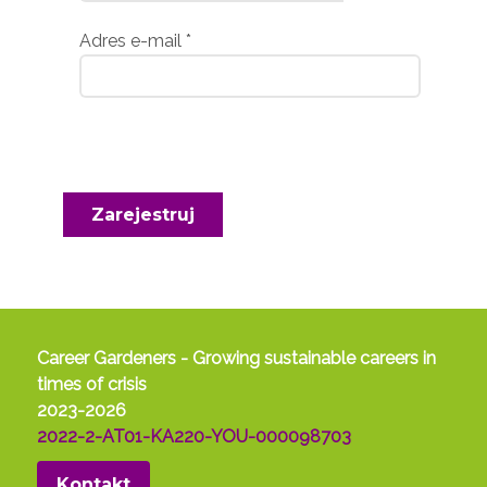
Adres e-mail
*
Zarejestruj
Career Gardeners - Growing sustainable careers in
times of crisis
2023-2026
2022-2-AT01-KA220-YOU-000098703
Kontakt