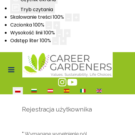
Tryb czytania
Skalowanie treści
100
%
Czcionka
100
%
Wysokość linii
100
%
Odstęp liter
100
%
Wybierz swój język
Rejestracja użytkownika
*
Wymagane wypełnienie pól