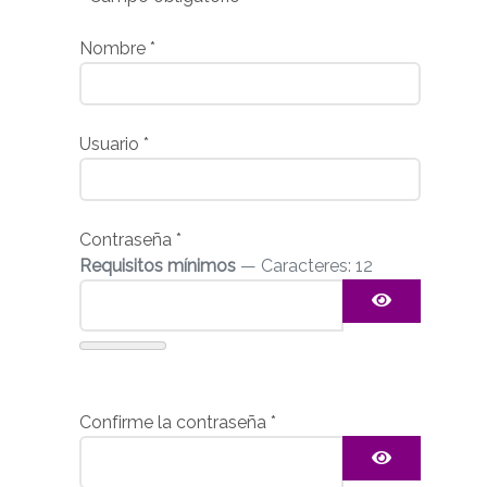
Nombre
*
Usuario
*
Contraseña
*
Requisitos mínimos
— Caracteres: 12
Mostrar c
Confirme la contraseña
*
Mostrar c