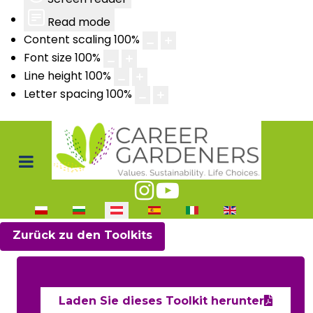
Read mode
Content scaling
100
%
Font size
100
%
Line height
100
%
Letter spacing
100
%
Sprache auswählen
Zurück zu den Toolkits
Laden Sie dieses Toolkit herunter