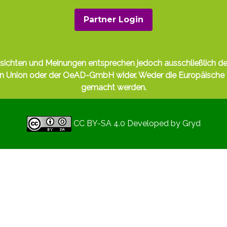
Partner Login
nsichten und Meinungen entsprechen jedoch ausschließlich de
hen Union oder der OeAD-GmbH wider. Weder die Europäisch
gemacht werden.
CC BY-SA 4.0
Developed by
Gryd