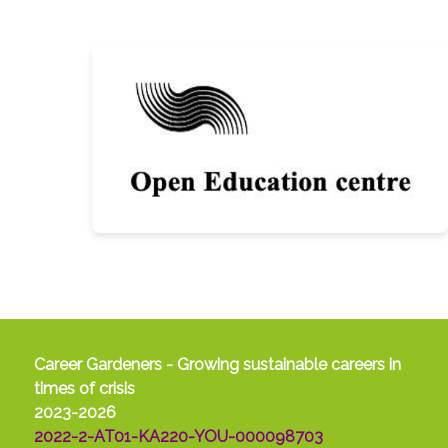
Career Gardeners - Growing sustainable careers in
times of crisis
2023-2026
2022-2-AT01-KA220-YOU-000098703