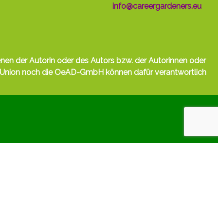
info@careergardeners.eu
nen der Autorin oder des Autors bzw. der Autorinnen oder
e Union noch die OeAD-GmbH können dafür verantwortlich