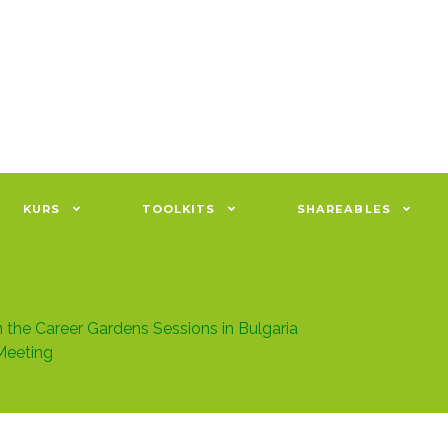
KURS
TOOLKITS
SHAREABLES
the Career Gardens Sessions in Bulgaria
Meeting