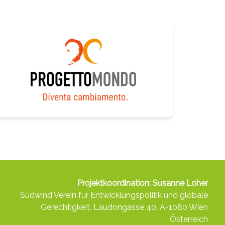
Projektkoordination: Susanne Loher
Südwind Verein für Entwicklungspolitik und globale
Gerechtigkeit, Laudongasse 40, A-1080 Wien
Österreich