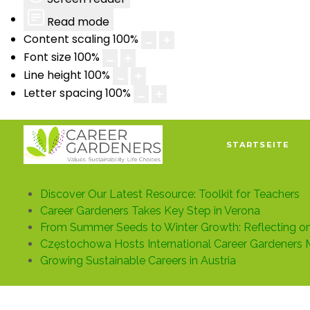
Read mode
Content scaling
100
%
Font size
100
%
Line height
100
%
Letter spacing
100
%
STARTSEITE
Discover Our Latest Resource: Toolkit for Teachers
Career Gardeners Takes Key Step in Verona
From Summer Seeds to Winter Growth: Reflecting on 
Częstochowa Hosts International Career Gardeners 
Growing Sustainable Careers in Austria