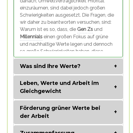
danach, Umweltverträglichkeit Priorität
einzuräumen, sind dabei jedoch großen
Schwierigkeiten ausgesetzt. Die Fragen, die
wir daher zu beantworten versuchen, sind:
Warum ist es so, dass, die
Gen Zs
und
Millennials
einen großen Fokus auf grüne
und nachhaltige Werte legen und dennoch
so große Schwierigkeiten haben, diese
allgemein in ihr Leben und speziell in ihre
Karrieren zu integrieren? Welche Faktoren
Was sind Ihre Werte?
halten sie zurück? Wie kann ihnen geholfen
werden, Leben, Arbeit und Nachhaltigkeit in
Leben, Werte und Arbeit im
Einklang zu bringen?
Gleichgewicht
Beginnen wir mit der Analyse
des
Gesamtbildes
der Situation,
Förderung grüner Werte bei
Tabelle
sowohl global als auch
der Arbeit
- Sinn
europäisch.
Laut einer Umfrage
,
für
Identität
die von Deloitte anhand einer