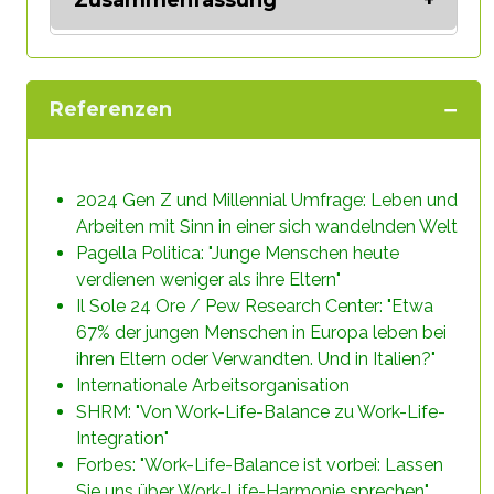
Zusammenfassung
Stichprobe von über 22.000
Personen in 44 Ländern durchgeführt
wurde, haben die heutigen jungen Menschen
andere Bedürfnisse, Anforderungen und
Referenzen
Werte als die der vorherigen Generation. Im
Vergleich zu den Arbeitern früherer Epochen
ist ein Unterscheidungsmerkmal der Platz,
den die Arbeit in der
Identität
der Menschen
2024 Gen Z und Millennial Umfrage: Leben und
einnimmt. Etwa die Hälfte der Gen Z und die
Arbeiten mit Sinn in einer sich wandelnden Welt
Mehrheit der Millennials berichten, dass
Pagella Politica: "Junge Menschen heute
Arbeit nach wie vor zentral für ihre Identität,
verdienen weniger als ihre Eltern"
aber nicht ihre oberste Priorität ist. Der
Il Sole 24 Ore / Pew Research Center: "Etwa
wichtigste Aspekt
der Identitäten von Gen
67% der jungen Menschen in Europa leben bei
Zs und Millennials sind
Familie und Freunde
.
ihren Eltern oder Verwandten. Und in Italien?"
Darüber hinaus lautet die Antwort, wenn sie
Internationale Arbeitsorganisation
gefragt werden, was sie an ihren
SHRM: "Von Work-Life-Balance zu Work-Life-
Altersgenossen bewundern: “
die Fähigkeit,
Integration"
eine positive Work-Life-Balance
Forbes: "Work-Life-Balance ist vorbei: Lassen
aufrechtzuerhalten
” - das ist auch ein
Sie uns über Work-Life-Harmonie sprechen"