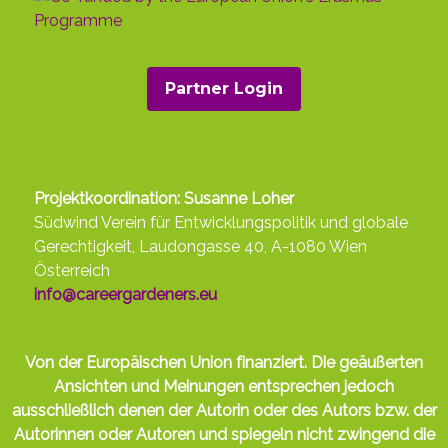
- Millennials
Menschen betrachten,
vs GenZ
werden wir sehen, dass
6
von 10 jungen Menschen
sagen, dass sie in
Partner Login
den letzten Monat
ängstliche Gefühle
in
Bezug auf den Klimawandel erlebt haben
und dass dies auch ihre Karriere- und
Lebensstilentscheidungen beeinflusst. Wir
werden nicht auf das wachsende
Projektkoordination: Susanne Loher
Phänomen der
Öko-Angst
eingehen - das
Südwind Verein für Entwicklungspolitik und globale
wir bereits in Modul 1 behandelt haben -
Gerechtigkeit, Laudongasse 40, A-1080 Wien
aber diese Daten helfen uns, die Gefühle der
Österreich
heutigen jungen Menschen zu
info@careergardeners.eu
kontextualisieren, die trotz der
Schwierigkeiten versuchen zu handeln. Zum
Beispiel berichten
73% der Millennials
, dass
Von der Europäischen Union finanziert. Die geäußerten
sie täglich versuchen, ihren
Einfluss
auf die
Ansichten und Meinungen entsprechen jedoch
Umwelt zu
reduzieren
, und mehr als
50% der
ausschließlich denen der Autorin oder des Autors bzw. der
jungen Menschen
wären bereit, mehr für
Autorinnen oder Autoren und spiegeln nicht zwingend die