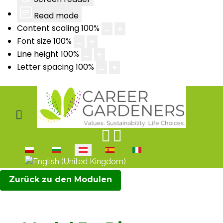
Read mode
Content scaling
100
%
Font size
100
%
Line height
100
%
Letter spacing
100
%
Sprache auswählen
Zurück zu den Modulen