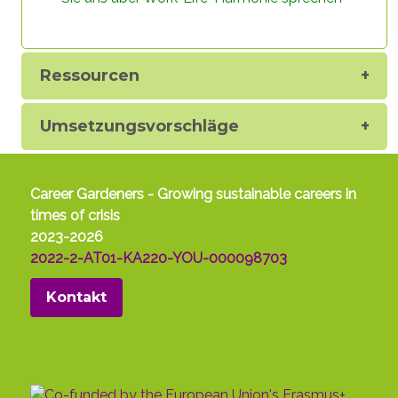
Unterschied zur vorherigen Generation.
Am Ende dieser Liste stehen “
traditionellere
Ressourcen
soziale Statussymbole wie der Beruf einer
Person, der Rang am Arbeitsplatz und
materielle Besitztümer wie ihr Haus oder
Umsetzungsvorschläge
Auto
.” Die Tatsache, dass “traditionelle”
Bestrebungen am Ende dieser Liste stehen,
bedeutet, dass, selbst wenn die Arbeit nach
Career Gardeners - Growing sustainable careers in
wie vor zeitaufwendig ist, unter jüngeren
times of crisis
Menschen ein
Drang zu einem Ideal des
2023-2026
Wohlbefindens
besteht, das nicht
2022-2-AT01-KA220-YOU-000098703
vollständig durch Einkommen und Beruf
diktiert wird.
Kontakt
Wenn wir stattdessen den
Einfluss des Klimawandels
Diagramme
auf das Leben junger