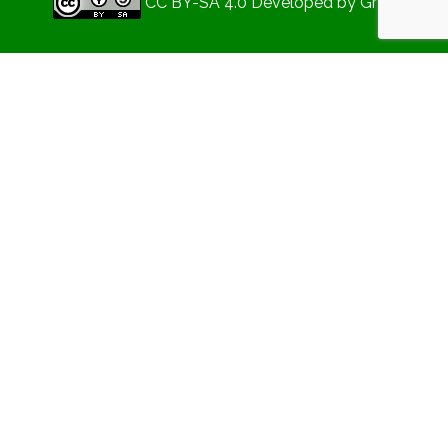
CC BY-SA 4.0
Developed by
Gryd