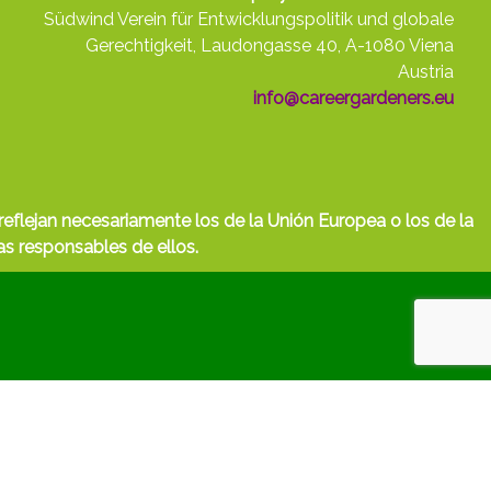
Südwind Verein für Entwicklungspolitik und globale
Gerechtigkeit, Laudongasse 40, A-1080 Viena
Austria
info@careergardeners.eu
eflejan necesariamente los de la Unión Europea o los de la
s responsables de ellos.