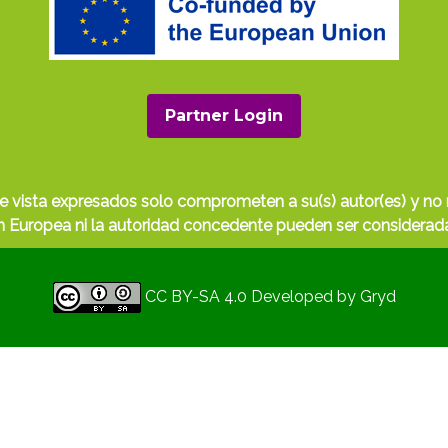
Partner Login
e vista expresados solo comprometen a su(s) autor(es) y no r
Europea ni la autoridad concedente pueden ser considerada
CC BY-SA 4.0
Developed by
Gryd