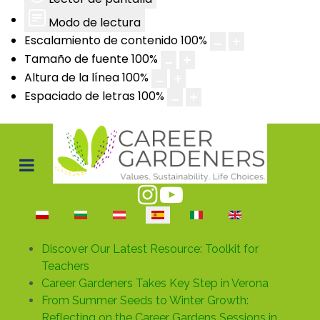
Modo de lectura
Escalamiento de contenido
100
%
Tamaño de fuente
100
%
Altura de la línea
100
%
Espaciado de letras
100
%
Seleccione su idioma
Discover Our Latest Resource: Toolkit for
Teachers
Career Gardeners Takes Key Step in Verona
From Summer Seeds to Winter Growth:
Reflecting on the Career Gardens Sessions in