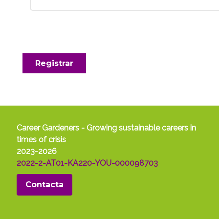
Registrar
Career Gardeners - Growing sustainable careers in
times of crisis
2023-2026
2022-2-AT01-KA220-YOU-000098703
Contacta