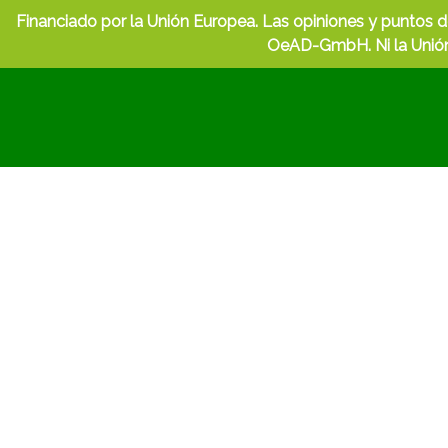
Financiado por la Unión Europea. Las opiniones y puntos d
OeAD-GmbH. Ni la Unión 