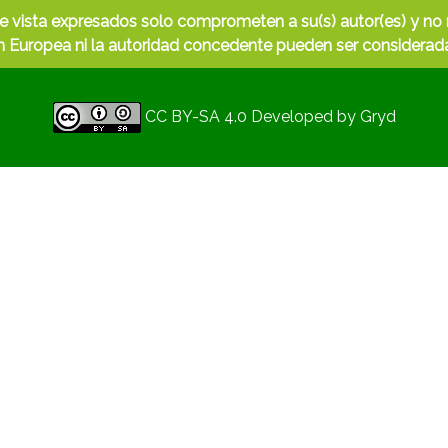
e vista expresados solo comprometen a su(s) autor(es) y no r
Europea ni la autoridad concedente pueden ser considerada
CC BY-SA 4.0
Developed by
Gryd