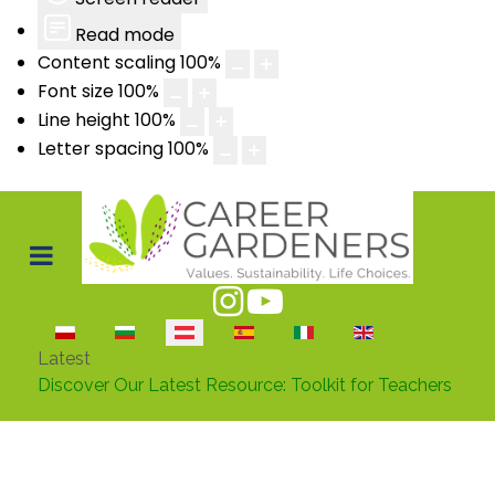
Read mode
Content scaling
100
%
Font size
100
%
Line height
100
%
Letter spacing
100
%
Sprache auswählen
Latest
Discover Our Latest Resource: Toolkit for Teachers